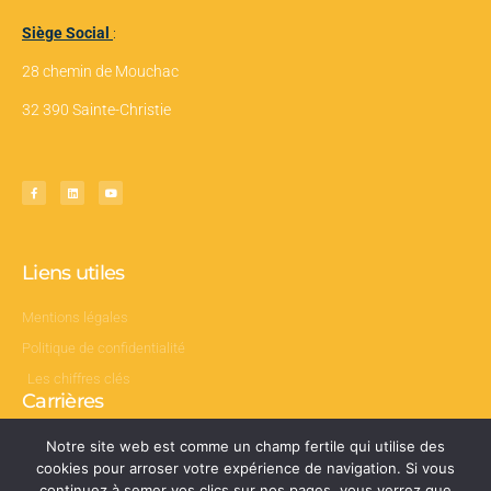
Siège Social
:
28 chemin de Mouchac
32 390 Sainte-Christie
Liens utiles
Mentions légales
Politique de confidentialité
Les chiffres clés
Carrières
Nos offres d’emploi
Notre site web est comme un champ fertile qui utilise des
cookies pour arroser votre expérience de navigation. Si vous
continuez à semer vos clics sur nos pages, vous verrez que