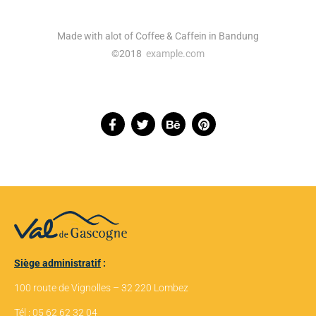
Made with alot of Coffee & Caffein in Bandung
©2018
example.com
Siège administratif
:
100 route de Vignolles – 32 220 Lombez
Tél : 05 62 62 32 04