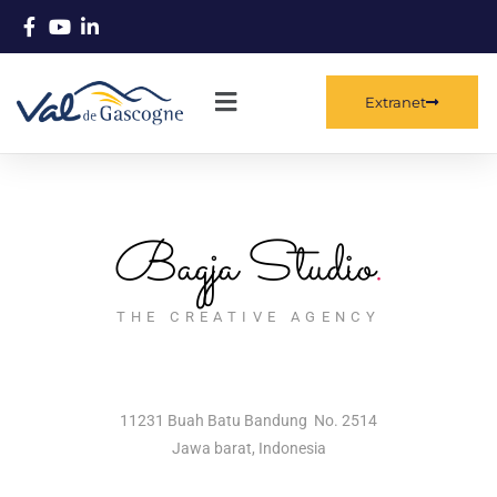
Extranet
Bagja Studio
.
THE CREATIVE AGENCY
11231 Buah Batu Bandung No. 2514
Jawa barat, Indonesia