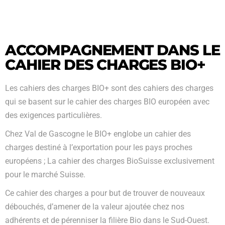
ACCOMPAGNEMENT DANS LE
CAHIER DES CHARGES BIO+
Les cahiers des charges BIO+ sont des cahiers des charges
qui se basent sur le cahier des charges BIO européen avec
des exigences particulières.
Chez Val de Gascogne le BIO+ englobe un cahier des
charges destiné à l’exportation pour les pays proches
européens ; La cahier des charges BioSuisse exclusivement
pour le marché Suisse.
Ce cahier des charges a pour but de trouver de nouveaux
débouchés, d’amener de la valeur ajoutée chez nos
adhérents et de pérenniser la filière Bio dans le Sud-Ouest.