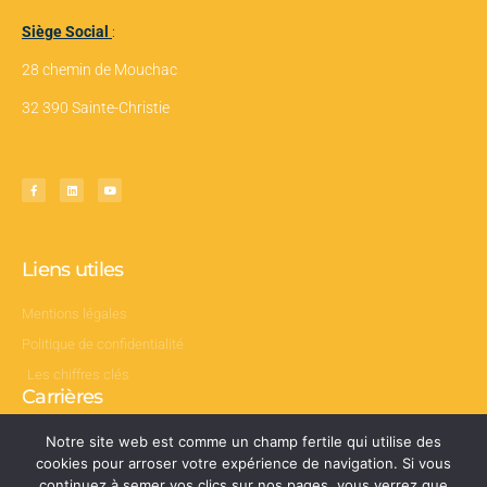
Siège Social
:
28 chemin de Mouchac
32 390 Sainte-Christie
Liens utiles
Mentions légales
Politique de confidentialité
Les chiffres clés
Carrières
Nos offres d’emploi
Notre site web est comme un champ fertile qui utilise des
cookies pour arroser votre expérience de navigation. Si vous
continuez à semer vos clics sur nos pages, vous verrez que