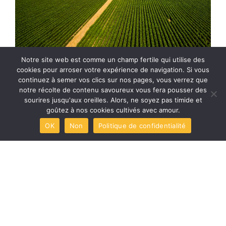
Notre site web est comme un champ fertile qui utilise des
cookies pour arroser votre expérience de navigation. Si vous
continuez à semer vos clics sur nos pages, vous verrez que
notre récolte de contenu savoureux vous fera pousser des
Be Api, les adhérents
sourires jusqu'aux oreilles. Alors, ne soyez pas timide et
goûtez à nos cookies cultivés avec amour.
de Val de Gascogne
OK
Non
Politique de confidentialité
témoignent
NON CLASSÉ
21 MARS 2023
AGRICULTURE CONNECTÉE Vidéo be Api Pour
le lancement de campagne Ambition 21 de be
Api, Val de Gas...