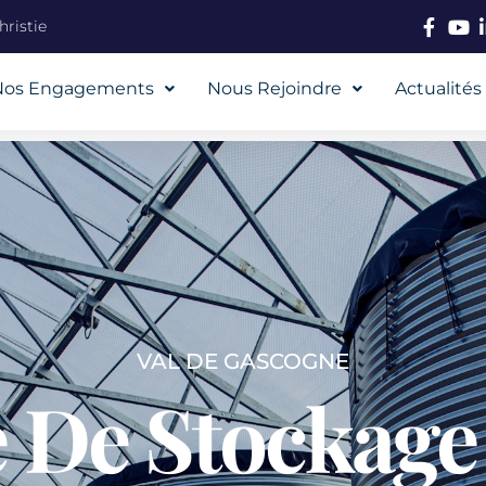
ristie
Nos Engagements
Nous Rejoindre
Actualités
VAL DE GASCOGNE
e De Stockage