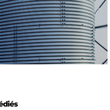
édiés