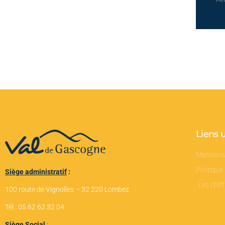
Liens u
Mentions
Politique
Siège administratif
:
Les chiff
100 route de Vignolles – 32 220 Lombez
Tél : 05 62 62 32 04
Siège Social
: