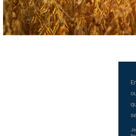
En
o
qu
s
Je
Res