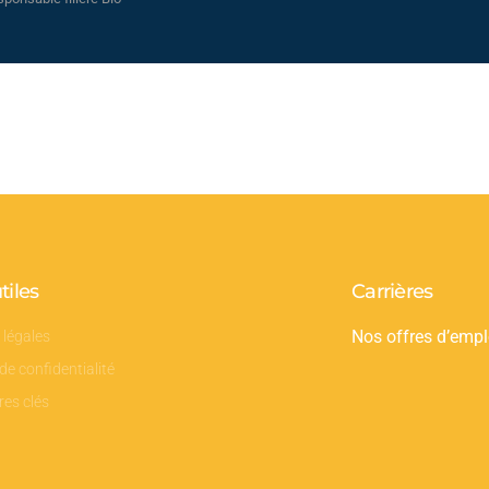
tiles
Carrières
 légales
Nos offres d’empl
 de confidentialité
res clés