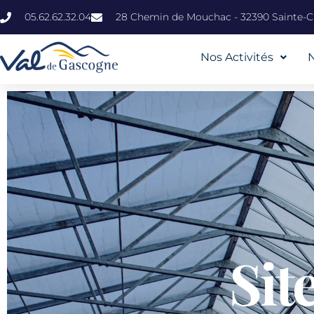
05.62.62.32.04
28 Chemin de Mouchac - 32390 Sainte-Ch
Nos Activités
Sit