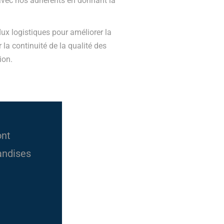
 avec nos adhérents en donnant la
ux logistiques pour améliorer la
r la continuité de la qualité des
ion.
ont
andises
e