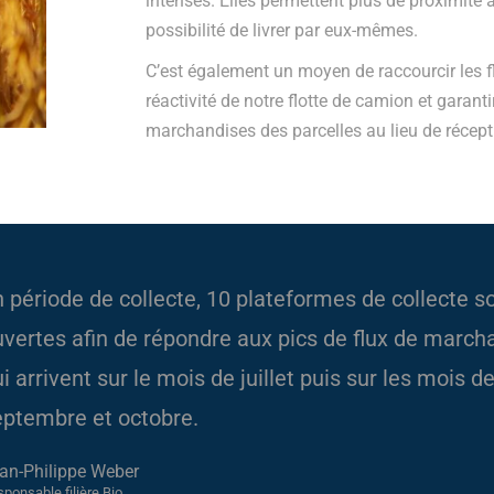
intenses. Elles permettent plus de proximité
possibilité de livrer par eux-mêmes.
C’est également un moyen de raccourcir les fl
réactivité de notre flotte de camion et garanti
marchandises des parcelles au lieu de récept
 période de collecte, 10 plateformes de collecte s
uvertes afin de répondre aux pics de flux de march
i arrivent sur le mois de juillet puis sur les mois d
eptembre et octobre.
an-Philippe Weber
ponsable filière Bio