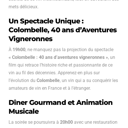
mets délicieux.
Un Spectacle Unique :
Colombelle, 40 ans d’Aventures
Vigneronnes
À
19h00
, ne manquez pas la projection du spectacle
« Colombelle : 40 ans d’aventures vigneronnes »
, un
film qui retrace l’histoire riche et passionnante de ce
vin au fil des décennies. Apprenez-en plus sur
l’évolution du
Colombelle
, un vin qui a su conquérir les
amateurs de vin en France et à l’étranger.
Dîner Gourmand et Animation
Musicale
La soirée se poursuivra à
20h00
avec une restauration