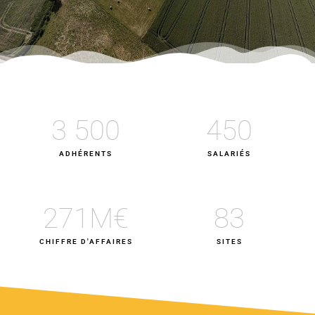
3 500
450
ADHÉRENTS
SALARIÉS
271
M€
83
CHIFFRE D'AFFAIRES
SITES